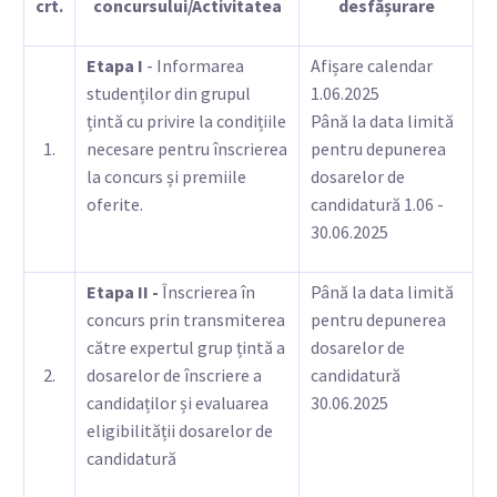
crt.
concursului/Activitatea
desfășurare
Etapa I
- Informarea
Afișare calendar
studenților din grupul
1.06.2025
țintă cu privire la condițiile
Până la data limită
1.
necesare pentru înscrierea
pentru depunerea
la concurs și premiile
dosarelor de
oferite.
candidatură 1.06 -
30.06.2025
Etapa II -
Înscrierea în
Până la data limită
concurs prin transmiterea
pentru depunerea
către expertul grup țintă a
dosarelor de
2.
dosarelor de înscriere a
candidatură
candidaților și evaluarea
30.06.2025
eligibilității dosarelor de
candidatură